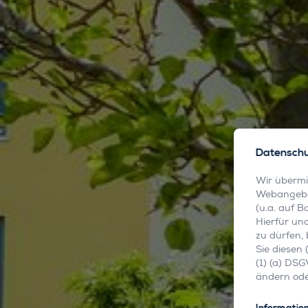
Datenschut
Wir übermi
Webangebo
(u.a. auf 
Hierfür un
zu dürfen, 
Sie diesen 
(1) (a) DSG
ändern ode
Informatio