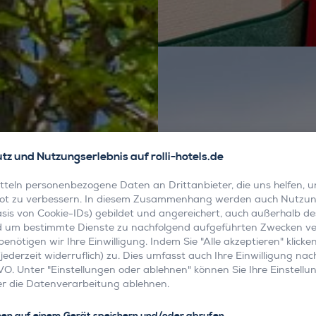
z und Nutzungserlebnis auf rolli-hotels.de
tteln personenbezogene Daten an Drittanbieter, die uns helfen, u
t zu verbessern. In diesem Zusammenhang werden auch Nutzung
Basis von Cookie-IDs) gebildet und angereichert, auch außerhalb d
d um bestimmte Dienste zu nachfolgend aufgeführten Zwecken 
benötigen wir Ihre Einwilligung. Indem Sie "Alle akzeptieren" klick
(jederzeit widerruflich) zu. Dies umfasst auch Ihre Einwilligung nac
VO. Unter "Einstellungen oder ablehnen" können Sie Ihre Einstellu
r die Datenverarbeitung ablehnen.
nen auf einem Gerät speichern und/oder abrufen