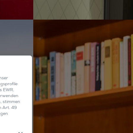
nser
sprofile
es EWR.
verwenden
en, stimmen
h Art. 49
ngen