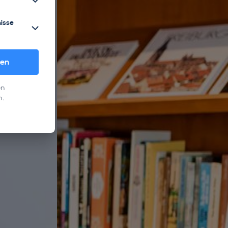
nisse
ren
en
n.